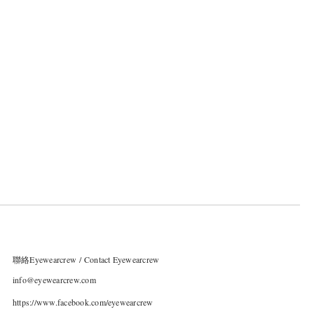
聯絡Eyewearcrew / Contact Eyewearcrew
info@eyewearcrew.com
https://www.facebook.com/eyewearcrew