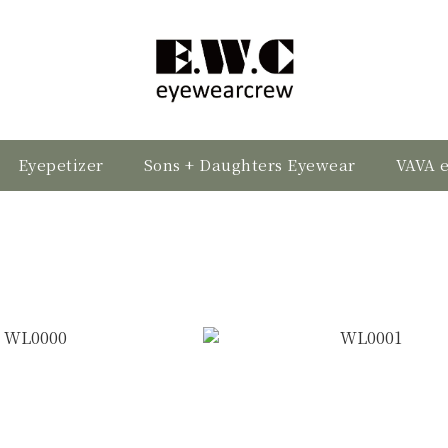
Eyepetizer
Sons + Daughters Eyewear
VAVA 