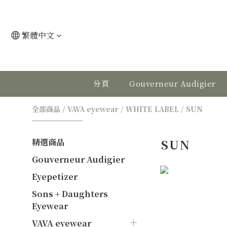
繁體中文
分頁
Gouverneur Audigier
全部商品
/
VAVA eyewear
/
WHITE LABEL
/
SUN
SUN
精選商品
Gouverneur Audigier
Eyepetizer
Sons + Daughters
Eyewear
VAVA eyewear