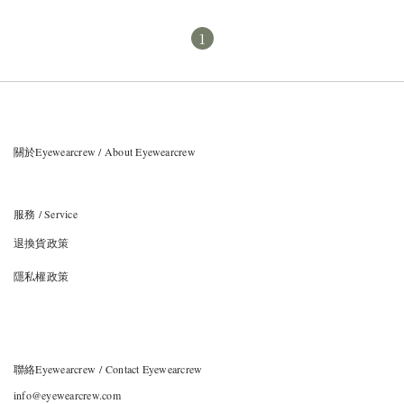
1
關於Eyewearcrew / About Eyewearcrew
服務 / Service
退換貨政策
隱私權政策
聯絡Eyewearcrew / Contact Eyewearcrew
info@eyewearcrew.com