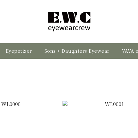
Eyepetizer
Sons + Daughters Eyewear
VAVA 