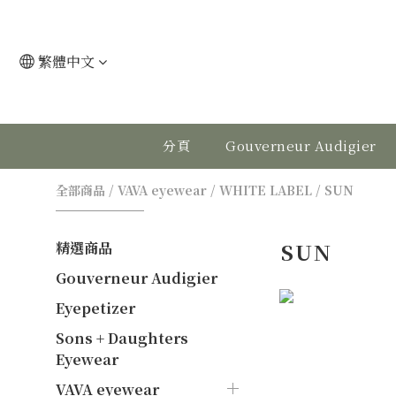
繁體中文
分頁
Gouverneur Audigier
全部商品
/
VAVA eyewear
/
WHITE LABEL
/
SUN
SUN
精選商品
Gouverneur Audigier
Eyepetizer
Sons + Daughters
Eyewear
VAVA eyewear