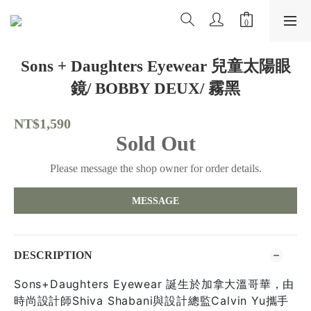
Sons + Daughters Eyewear 兒童太陽眼
鏡/ BOBBY DEUX/ 霧黑
NT$1,590
Sold Out
Please message the shop owner for order details.
MESSAGE
DESCRIPTION
Sons+Daughters Eyewear 誕生於加拿大溫哥華，由
時尚設計師Shiva Shabani與設計總監Calvin Yu攜手