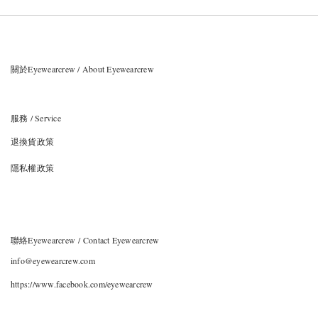
關於Eyewearcrew / About Eyewearcrew
服務 / Service
退換貨政策
隱私權政策
聯絡Eyewearcrew / Contact Eyewearcrew
info@eyewearcrew.com
https://www.facebook.com/eyewearcrew