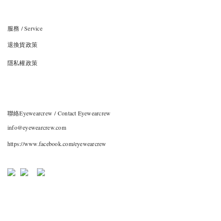
服務 / Service
退換貨政策
隱私權政策
聯絡Eyewearcrew / Contact Eyewearcrew
info@eyewearcrew.com
https://www.facebook.com/eyewearcrew