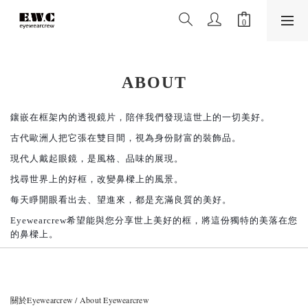
ABOUT
鑲嵌在框架
內
的透視鏡片，陪伴我們發現這世上的一切美好。
古代歐洲人把它張在雙目間，視為身份財富的裝飾品。
現代人戴起眼鏡，是風格、品味的展現。
找尋世界上的好框，改變鼻樑上的風景。
每天睜開眼看出去、望進來，都是充滿良質的美好。
Eyewearcrew
希望能與您分享世上美好的框，將這份獨特的美落在您
的鼻樑上。
關於Eyewearcrew / About Eyewearcrew