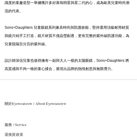
識度的童趣造型一舉擄獲許多好萊塢明星與星二代的心，成為歐美兒童時尚潮
流的代表。
Sons+Daughters 兒童眼鏡系列兼具時尚與防護效能，堅持選用頂級耐用材質
與鏡片純手工打造，鏡片材質不僅晶瑩剔透，更有完整的紫外線防護功能，為
兒童阻隔百分百的紫外線。
設計師深信兒童也值得擁有一副與大人一樣的太陽眼鏡，Sons+Daughters 將
高質感與不拘一格的童心揉合，展現出品牌的熱情創意與無限潛力。
關於Eyewearcrew / About Eyewearcrew
服務 / Service
退換貨政策