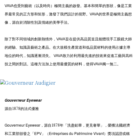
VAVA也受到藝術（以及時尚）極簡主義的啟發。基本和簡單的形狀，像是工業
界最常見的正方形和矩形，激發了我們設計的視野。VAVA的世界是極簡主義想
像，源自於消除性別及情緒的美學手法。
除了對不同領域的創新熱情外，VAVA旨在提供高品質並且能體現手工眼鏡大師
的經驗、知識及藝術之產品。在大規模生產當道和低品質材料的使用占據主導
地位的時代，知識逐漸消失。 VAVA致力於利用最先進的技術來促進工藝與高科
技之間的對話。這種方法加上使用最優質的材料，使得VAVA獨一無二。
Gouverneur Eyewear
1878
源自
的法式優雅
Gouverneur Eyewear
1878
，源自
年「洗盡鉛華，更見奢華」，榮獲法國經濟
EPV
Entreprises du Patrimoine Vivant
和工業部頒發之
「
」（
）
獎項認證或稱