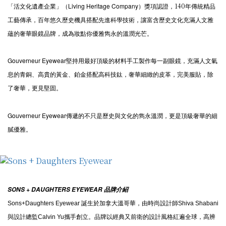
Living Heritage Company
140
「活文化遺產企業」
（
）
獎項認證，
年傳統精品
工藝傳承，百年悠久歷史機具搭配先進科學技術，讓富含歷史文化充滿人文雅
蘊的奢華眼鏡品牌，成為妝點你優雅雋永的溫潤光芒。
Gouverneur Eyewear
堅持用最好頂級的材料手工製作每一副眼鏡，充滿人文氣
息的青銅、高貴的黃金、鉑金搭配高科技鈦，奢華細緻的皮革，完美服貼，除
了奢華，更見堅固。
Gouverneur Eyewear
傳遞的不只是歷史與文化的雋永溫潤，更是頂級奢華的細
膩優雅。
SONS + DAUGHTERS EYEWEAR 品牌介紹
Sons+Daughters Eyewear 誕生於加拿大溫哥華，由時尚設計師Shiva Shabani
與設計總監Calvin Yu攜手創立。品牌以經典又前衛的設計風格紅遍全球，高辨