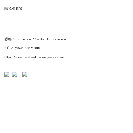
隱私權政策
聯絡Eyewearcrew / Contact Eyewearcrew
info@eyewearcrew.com
https://www.facebook.com/eyewearcrew