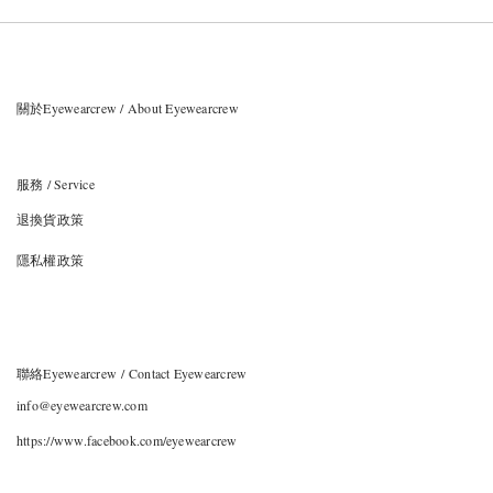
關於Eyewearcrew / About Eyewearcrew
服務 / Service
退換貨政策
隱私權政策
聯絡Eyewearcrew / Contact Eyewearcrew
info@eyewearcrew.com
https://www.facebook.com/eyewearcrew