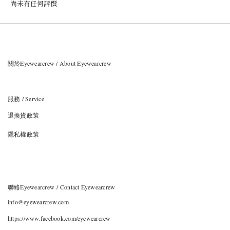
尚未有任何評價
關於Eyewearcrew / About Eyewearcrew
服務 / Service
退換貨政策
隱私權政策
聯絡Eyewearcrew / Contact Eyewearcrew
info@eyewearcrew.com
https://www.facebook.com/eyewearcrew