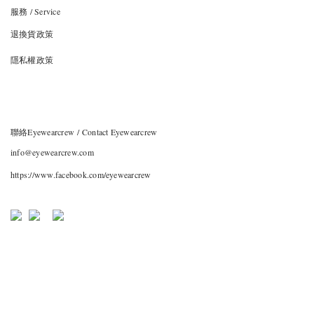
服務 / Service
退換貨政策
隱私權政策
聯絡Eyewearcrew / Contact Eyewearcrew
info@eyewearcrew.com
https://www.facebook.com/eyewearcrew